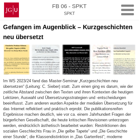
Zum
Johannes
FB 06 - SPKT
Inhalt
Gutenberg-
SPKT
springen
Universität
Mainz
Gefangen im Augenblick – Kurzgeschichten
neu übersetzt
Im WS 2023/24 fand das Master-Seminar „Kurzgeschichten neu
übersetzen“ (Leitung: C. Sieber) statt. Zum einen ging es darum, wie der
zeitliche Abstand zwischen den Texten und ihren Kontexten die heutigen
Lektüren, Auswahl und Übersetzungsstrategien und -entscheidungen
beeinflusst. Zum anderen wurden Aspekte der medialen Übersetzung für
das Internet reflektiert und praktisch erprobt. Die publikationsreifen
Ergebnisse machen deutlich, wie vor ca. einem Jahrhundert Fragen der
bürgerlichen Gesellschaft, die heute kritischen Revisionen unterzogen
werden, eindrücklich ästhetisch bearbeitet wurden: Restriktionen des
sozialen Geschlechts Frau in „Die gelbe Tapete“ und „Die Geschichte
einer Stunde“; die Klassendistinktion in „Das Gartenfest“; moderne